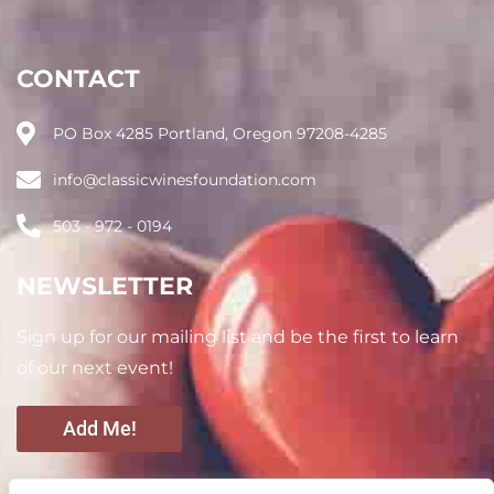
CONTACT
PO Box 4285 Portland, Oregon 97208-4285
info@classicwinesfoundation.com
503 - 972 - 0194
NEWSLETTER
Sign up for our mailing list and be the first to learn
of our next event!
Add Me!